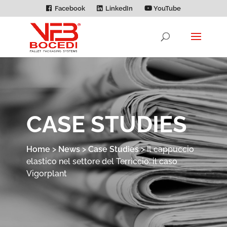
Facebook
LinkedIn
YouTube
CASE STUDIES
Home
>
News
>
Case Studies
>
Il cappuccio
elastico nel settore del Terriccio: il caso
Vigorplant