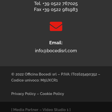
Tel. +39 0522 767025
Fax +39 0522 981983

Email:
info@bocedisrl.com
© 2022 Officina Bocedi srl – P.IVA: IT01625490352 –
Codice univoco: M5UXCR1
Privacy Policy
–
Cookie Policy
[
Media Partner
–
Video Studio 1
]